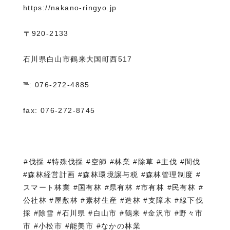
https://nakano-ringyo.jp
⁡〒920-2133
石川県白山市鶴来大国町西517
℡: 076-272-4885
fax: 076-272-8745
⁡#伐採 #特殊伐採 #空師 #林業 #除草 #主伐 #間伐
#森林経営計画 #森林環境譲与税 #森林管理制度 #
スマート林業 #国有林 #県有林 #市有林 #民有林 #
公社林 #屋敷林 #素材生産 #造林 #支障木 #線下伐
採 #除雪 #石川県 #白山市 #鶴来 #金沢市 #野々市
市 #小松市 #能美市 #なかの林業