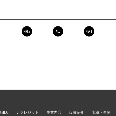
PREV
ALL
NEXT
り組み
J-クレジット
事業内容
設備紹介
実績・事例