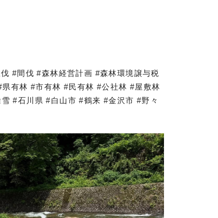
#主伐 #間伐 #森林経営計画 #森林環境譲与税
#県有林 #市有林 #民有林 #公社林 #屋敷林
雪 #石川県 #白山市 #鶴来 #金沢市 #野々