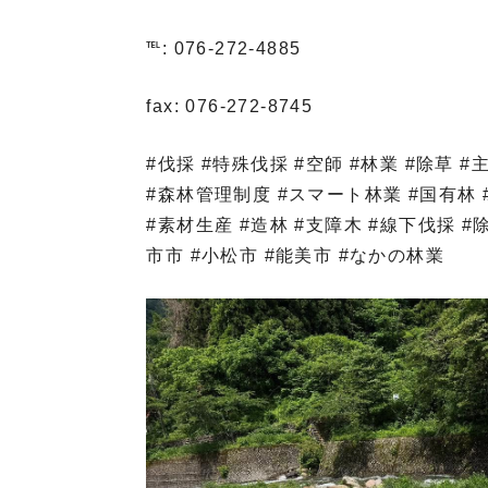
℡: 076-272-4885
fax: 076-272-8745
#伐採 #特殊伐採 #空師 #林業 #除草 
#森林管理制度 #スマート林業 #国有林 
#素材生産 #造林 #支障木 #線下伐採 #除
市市 #小松市 #能美市 #なかの林業