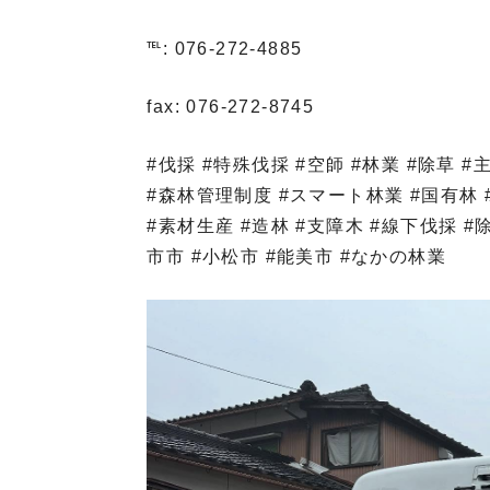
℡: 076-272-4885
fax: 076-272-8745
#伐採 #特殊伐採 #空師 #林業 #除草 
#森林管理制度 #スマート林業 #国有林 
#素材生産 #造林 #支障木 #線下伐採 #除
市市 #小松市 #能美市 #なかの林業