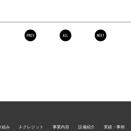
PREV
ALL
NEXT
り組み
J-クレジット
事業内容
設備紹介
実績・事例