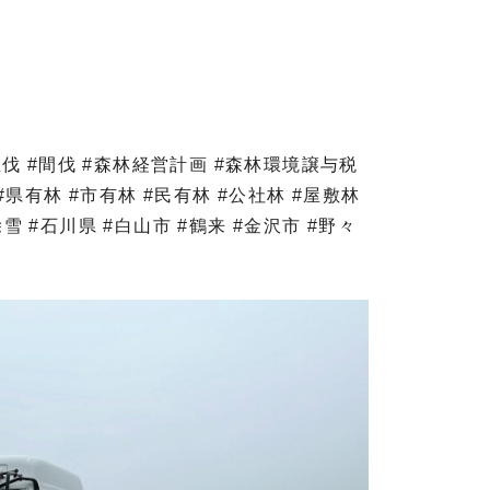
#主伐 #間伐 #森林経営計画 #森林環境譲与税
#県有林 #市有林 #民有林 #公社林 #屋敷林
雪 #石川県 #白山市 #鶴来 #金沢市 #野々