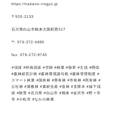
https://nakano-ringyo.jp⁡
〒920-2133
石川県白山市鶴来大国町西517
℡: 076-272-4885
fax: 076-272-8745
⁡#伐採 #特殊伐採 #空師 #林業 #除草 #主伐 #間伐
#森林経営計画 #森林環境譲与税 #森林管理制度 #
スマート林業 #国有林 #県有林 #市有林 #民有林 #
公社林 #屋敷林 #素材生産 #造林 #支障木 #線下伐
採 #除雪 #石川県 #白山市 #鶴来 #金沢市 #野々市
市 #小松市 #なかの林業