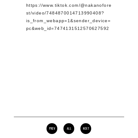
https://www.tiktok.com/@nakanofore
st/video/7484870014713990408?
is_from_webapp=1&sender_device=
pc&web_id=7474131512570627592
PREV
ALL
NEXT