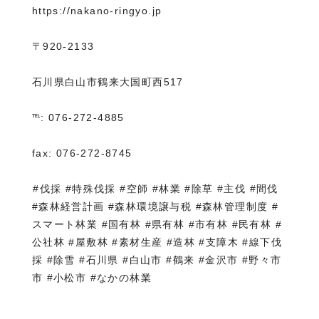
https://nakano-ringyo.jp⁡
〒920-2133
石川県白山市鶴来大国町西517
℡: 076-272-4885
fax: 076-272-8745
⁡#伐採 #特殊伐採 #空師 #林業 #除草 #主伐 #間伐
#森林経営計画 #森林環境譲与税 #森林管理制度 #
スマート林業 #国有林 #県有林 #市有林 #民有林 #
公社林 #屋敷林 #素材生産 #造林 #支障木 #線下伐
採 #除雪 #石川県 #白山市 #鶴来 #金沢市 #野々市
市 #小松市 #なかの林業