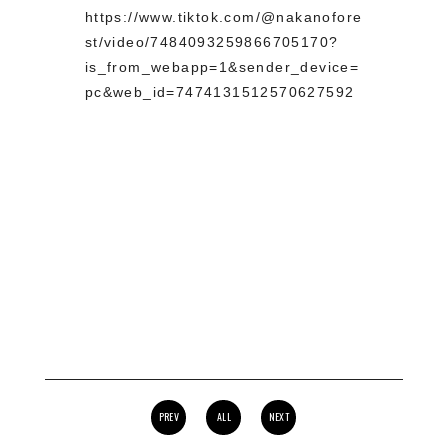
https://www.tiktok.com/@nakanofore
st/video/7484093259866705170?
is_from_webapp=1&sender_device=
pc&web_id=7474131512570627592
PREV
ALL
NEXT