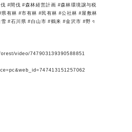
#主伐 #間伐 #森林経営計画 #森林環境譲与税
#県有林 #市有林 #民有林 #公社林 #屋敷林
雪 #石川県 #白山市 #鶴来 #金沢市 #野々
oforest/video/747903139390588851
ice=pc&web_id=747413151257062