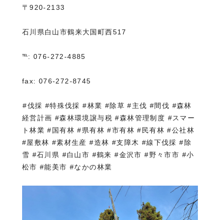
〒920-2133
石川県白山市鶴来大国町西517
℡: 076-272-4885
fax: 076-272-8745
⁡#伐採 #特殊伐採 #林業 #除草 #主伐 #間伐 #森林
経営計画 #森林環境譲与税 #森林管理制度 #スマー
ト林業 #国有林 #県有林 #市有林 #民有林 #公社林
#屋敷林 #素材生産 #造林 #支障木 #線下伐採 #除
雪 #石川県 #白山市 #鶴来 #金沢市 #野々市市 #小
松市 #能美市 #なかの林業