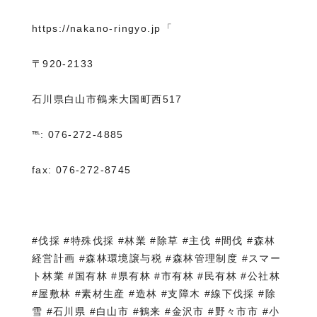
https://nakano-ringyo.jp⁡「
〒920-2133
石川県白山市鶴来大国町西517
℡: 076-272-4885
fax: 076-272-8745
#伐採 #特殊伐採 #林業 #除草 #主伐 #間伐 #森林
経営計画 #森林環境譲与税 #森林管理制度 #スマー
ト林業 #国有林 #県有林 #市有林 #民有林 #公社林
#屋敷林 #素材生産 #造林 #支障木 #線下伐採 #除
雪 #石川県 #白山市 #鶴来 #金沢市 #野々市市 #小