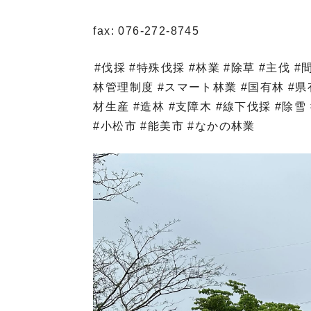
fax: 076-272-8745
⁡#伐採 #特殊伐採 #林業 #除草 #主伐
林管理制度 #スマート林業 #国有林 #県有
材生産 #造林 #支障木 #線下伐採 #除雪
#小松市 #能美市 #なかの林業