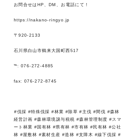
お問合せはHP、DM、お電話にて！
https://nakano-ringyo.jp⁡
〒920-2133
石川県白山市鶴来大国町西517
℡: 076-272-4885
fax: 076-272-8745
⁡#伐採 #特殊伐採 #林業 #除草 #主伐 #間伐 #森林
経営計画 #森林環境譲与税税 #森林管理制度 #スマ
ート林業 #国有林 #県有林 #市有林 #民有林 #公社
林 #屋敷林 #素材生産 #造林 #支障木 #線下伐採 #