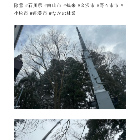
除雪 #石川県 #白山市 #鶴来 #金沢市 #野々市市 #
小松市 #能美市 #なかの林業