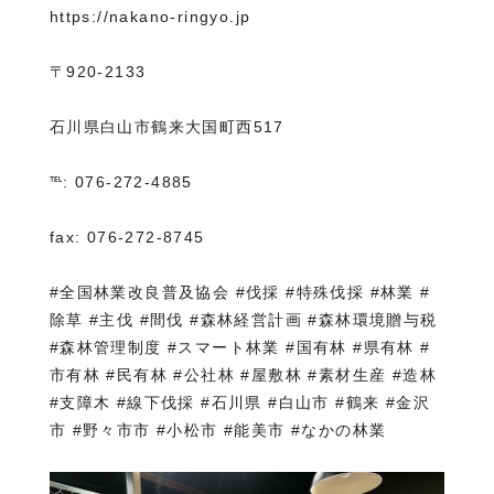
https://nakano-ringyo.jp⁡
〒920-2133
石川県白山市鶴来大国町西517
℡: 076-272-4885
fax: 076-272-8745
#全国林業改良普及協会 #伐採 #特殊伐採 #林業 #
除草 #主伐 #間伐 #森林経営計画 #森林環境贈与税
#森林管理制度 #スマート林業 #国有林 #県有林 #
市有林 #民有林 #公社林 #屋敷林 #素材生産 #造林
#支障木 #線下伐採 #石川県 #白山市 #鶴来 #金沢
市 #野々市市 #小松市 #能美市 #なかの林業