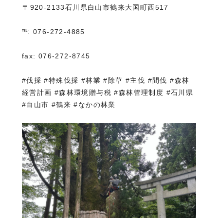
⁡〒920-2133石川県白山市鶴来大国町西517
℡: 076-272-4885
fax: 076-272-8745
#伐採 #特殊伐採 #林業 #除草 #主伐 #間伐 #森林
経営計画 #森林環境贈与税 #森林管理制度 #石川県
#白山市 #鶴来 #なかの林業