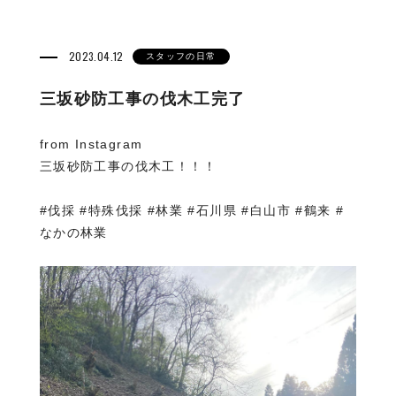
2023.04.12
スタッフの日常
三坂砂防工事の伐木工完了
from Instagram
三坂砂防工事の伐木工！！！
#伐採 #特殊伐採 #林業 #石川県 #白山市 #鶴来 #
なかの林業