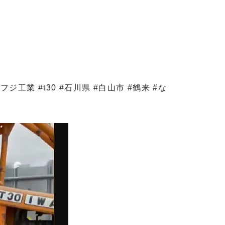
ワフジ工業 #t30 #石川県 #白山市 #鶴来 #な