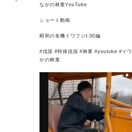
なかの林業YouTube
ショート動画
昭和の名機イワフジt-30編️
#伐採 #特殊伐採 #林業 #youtube #イ
かの林業