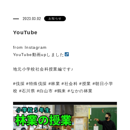
2023.03.02
お知らせ
YouTube
from Instagram
YouTube動画upしました‍
地元小学校社会科授業編です♪
#伐採 #特殊伐採 #林業 #社会科 #授業 #朝日小学
校 #石川県 #白山市 #鶴来 #なかの林業