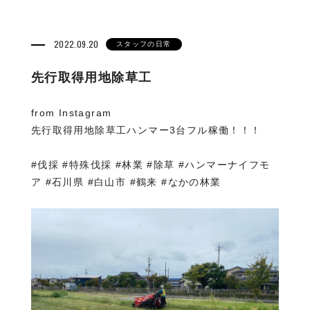
2022.09.20
スタッフの日常
先行取得用地除草工
from Instagram
先行取得用地除草工ハンマー3台フル稼働！！！
#伐採 #特殊伐採 #林業 #除草 #ハンマーナイフモ
ア #石川県 #白山市 #鶴来 #なかの林業