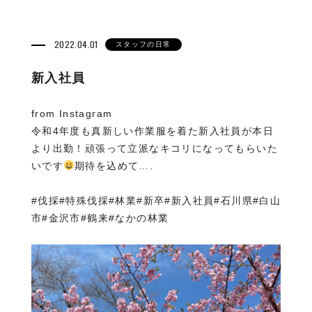
2022.04.01
スタッフの日常
新入社員
from Instagram
令和4年度も真新しい作業服を着た新入社員が本日
より出勤！頑張って立派なキコリになってもらいた
いです
期待を込めて….
#伐採#特殊伐採#林業#新卒#新入社員#石川県#白山
市#金沢市#鶴来#なかの林業