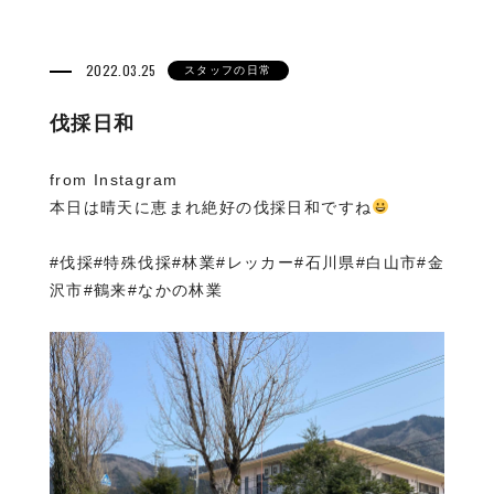
2022.03.25
スタッフの日常
伐採日和
from Instagram
本日は晴天に恵まれ絶好の伐採日和ですね
#伐採#特殊伐採#林業#レッカー#石川県#白山市#金
沢市#鶴来#なかの林業