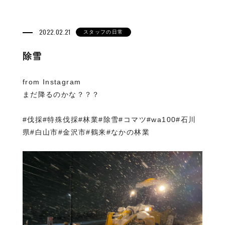
2022.02.21
スタッフの日常
除雪
from Instagram
まだ降るのかな？？？
#伐採#特殊伐採#林業#除雪#コマツ#wa100#石川
県#白山市#金沢市#鶴来#なかの林業