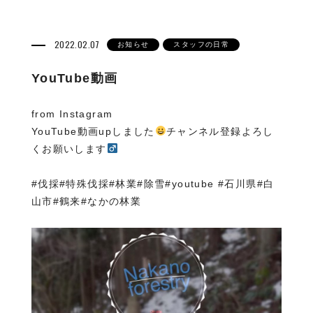
2022.02.07
お知らせ
スタッフの日常
YouTube動画
from Instagram
YouTube動画upしました
チャンネル登録よろし
くお願いします‍
#伐採#特殊伐採#林業#除雪#youtube #石川県#白
山市#鶴来#なかの林業