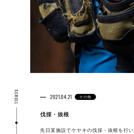
SCROLL
2021.04.21
その他
伐採・抜根
先日某施設でケヤキの伐採・抜根を行い