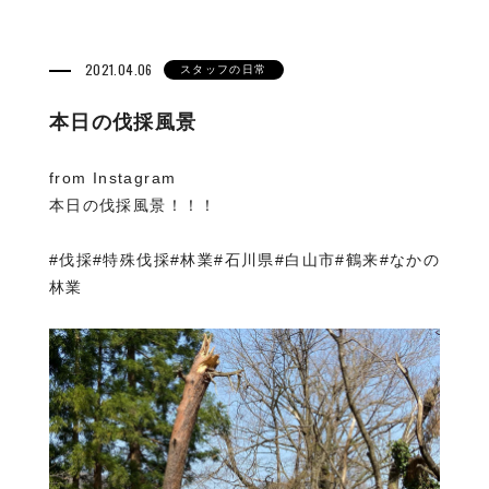
2021.04.06
スタッフの日常
本日の伐採風景
from Instagram
本日の伐採風景！！！
#伐採#特殊伐採#林業#石川県#白山市#鶴来#なかの
林業