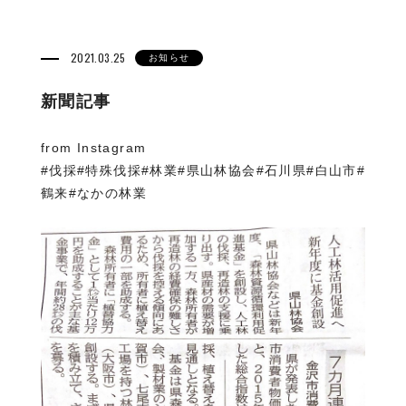
2021.03.25
お知らせ
新聞記事
from Instagram
#伐採#特殊伐採#林業#県山林協会#石川県#白山市#
鶴来#なかの林業