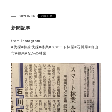
2021.02.06
お知らせ
新聞記事
from Instagram
#伐採#特殊伐採#林業#スマート林業#石川県#白山
市#鶴来#なかの林業