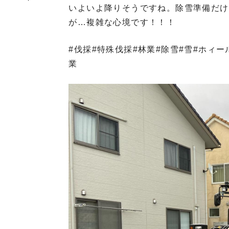
いよいよ降りそうですね。除雪準備だけ
が…複雑な心境です！！！
#伐採#特殊伐採#林業#除雪#雪#ホィ
業