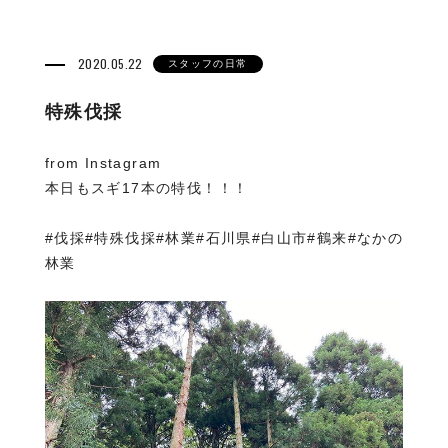
2020.05.22
スタッフの日常
特殊伐採
from Instagram
本日もスギ17本の特伐️！！！
#伐採#特殊伐採#林業#石川県#白山市#鶴来#なかの
林業